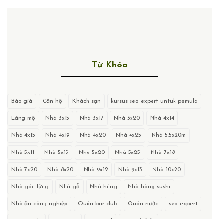
Từ Khóa
Báo giá
Căn hộ
Khách sạn
kursus seo expert untuk pemula
Lăng mộ
Nhà 3x15
Nhà 3x17
Nhà 3x20
Nhà 4x14
Nhà 4x15
Nhà 4x19
Nhà 4x20
Nhà 4x25
Nhà 5.5x20m
Nhà 5x11
Nhà 5x15
Nhà 5x20
Nhà 5x25
Nhà 7x18
Nhà 7x20
Nhà 8x20
Nhà 9x12
Nhà 9x13
Nhà 10x20
Nhà gác lửng
Nhà gỗ
Nhà hàng
Nhà hàng sushi
Nhà ăn công nghiệp
Quán bar club
Quán nước
seo expert