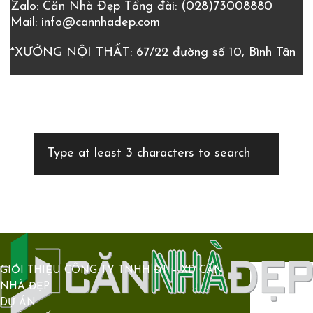
Zalo: Căn Nhà Đẹp
Tổng đài:
(028)73008880
Mail:
info@cannhadep.com
*XƯỞNG NỘI THẤT: 67/22 đường số 10, Bình Tân
GIỚI THIỆU CÔNG TY TNHH ĐT – XD CĂN
NHÀ ĐẸP
DỰ ÁN