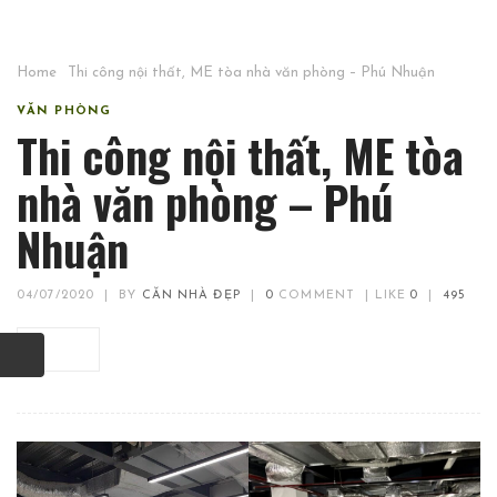
Home
Thi công nội thất, ME tòa nhà văn phòng – Phú Nhuận
VĂN PHÒNG
Thi công nội thất, ME tòa
nhà văn phòng – Phú
Nhuận
04/07/2020
|
BY
CĂN NHÀ ĐẸP
|
0
COMMENT
|
LIKE
0
|
495