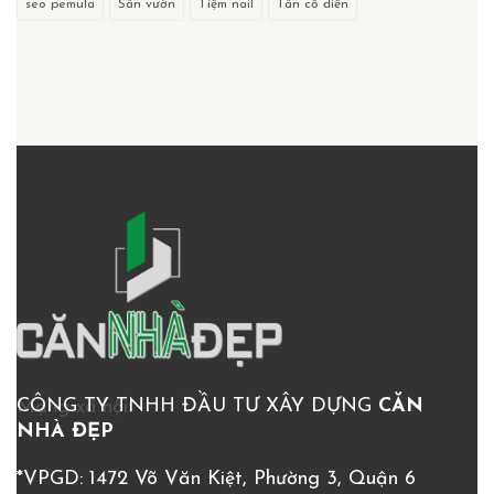
seo pemula
Sân vườn
Tiệm nail
Tân cổ điển
CÔNG TY TNHH ĐẦU TƯ XÂY DỰNG
CĂN
Mạng xã hội:
NHÀ ĐẸP
*VPGD: 1472 Võ Văn Kiệt, Phường 3, Quận 6