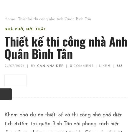
Home
Thiết kế thi công nhà Anh Quân Bình Tân
,
NHÀ PHỐ
NỘI THẤT
Thiết kế thi công nhà Anh
Quân Bình Tân
29/07/2024
|
BY
CĂN NHÀ ĐẸP
|
0
COMMENT
|
LIKE
2
|
883
Khám phá dự án thiết kế và thi công nhà phố diện
tích 4x16m tại quận Bình Tân với phong cách hiện