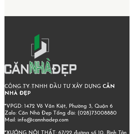
CÔNG TY TNHH ĐẦU TƯ XÂY DỰNG
CĂN
Mạng xã hội:
NHÀ ĐẸP
*VPGD: 1472 Võ Văn Kiệt, Phường 3, Quận 6
Zalo: Căn Nhà Đẹp
Tổng đài:
(028)73008880
Mail:
info@cannhadep.com
*XƯỞNG NỘI THẤT: 67/22 đường số 10, Bình Tân