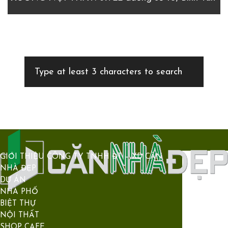
GIỚI THIỆU CÔNG TY TNHH ĐT – XD CĂN
NHÀ ĐẸP
DỰ ÁN
NHÀ PHỐ
BIỆT THỰ
NỘI THẤT
SHOP CAFE