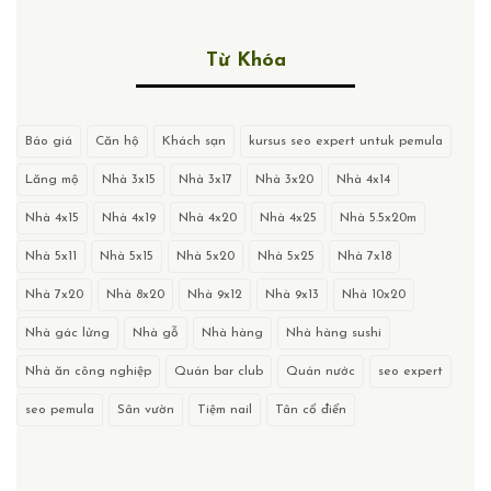
Từ Khóa
Báo giá
Căn hộ
Khách sạn
kursus seo expert untuk pemula
Lăng mộ
Nhà 3x15
Nhà 3x17
Nhà 3x20
Nhà 4x14
Nhà 4x15
Nhà 4x19
Nhà 4x20
Nhà 4x25
Nhà 5.5x20m
Nhà 5x11
Nhà 5x15
Nhà 5x20
Nhà 5x25
Nhà 7x18
Nhà 7x20
Nhà 8x20
Nhà 9x12
Nhà 9x13
Nhà 10x20
Nhà gác lửng
Nhà gỗ
Nhà hàng
Nhà hàng sushi
Nhà ăn công nghiệp
Quán bar club
Quán nước
seo expert
seo pemula
Sân vườn
Tiệm nail
Tân cổ điển