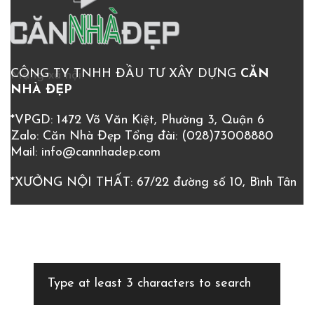
CÔNG TY TNHH ĐẦU TƯ XÂY DỰNG
CĂN
Mạng xã hội:
NHÀ ĐẸP
*VPGD: 1472 Võ Văn Kiệt, Phường 3, Quận 6
Zalo: Căn Nhà Đẹp
Tổng đài:
(028)73008880
Mail:
info@cannhadep.com
*XƯỞNG NỘI THẤT: 67/22 đường số 10, Bình Tân