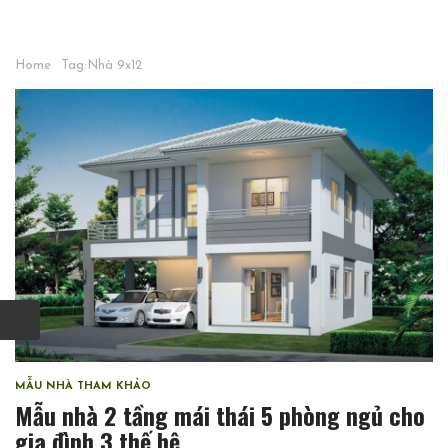
Home
Tag:
Nhà 9x12
MẪU NHÀ THAM KHẢO
Mẫu nhà 2 tầng mái thái 5 phòng ngủ cho
gia đình 3 thế hệ