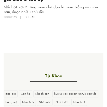
Nổi bật với 2 tông màu chủ đạo là màu trắng và màu
nâu, được nhiều chủ đầu...
10/03/2023
|
BY
TUAN
Từ Khóa
Báo giá
Căn hộ
Khách sạn
kursus seo expert untuk pemula
Lăng mộ
Nhà 3x15
Nhà 3x17
Nhà 3x20
Nhà 4x14