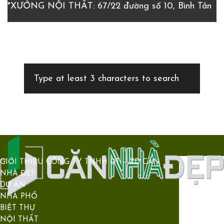
*XƯỞNG NỘI THẤT: 67/22 đường số 10, Bình Tân
GIỚI THIỆU CÔNG TY TNHH ĐT – XD CĂN
NHÀ ĐẸP
DỰ ÁN
NHÀ PHỐ
BIỆT THỰ
NỘI THẤT