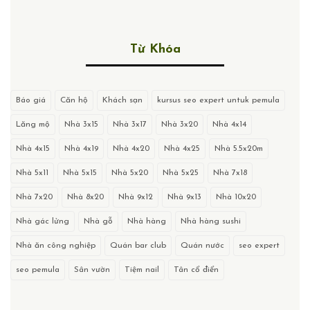
Từ Khóa
Báo giá
Căn hộ
Khách sạn
kursus seo expert untuk pemula
Lăng mộ
Nhà 3x15
Nhà 3x17
Nhà 3x20
Nhà 4x14
Nhà 4x15
Nhà 4x19
Nhà 4x20
Nhà 4x25
Nhà 5.5x20m
Nhà 5x11
Nhà 5x15
Nhà 5x20
Nhà 5x25
Nhà 7x18
Nhà 7x20
Nhà 8x20
Nhà 9x12
Nhà 9x13
Nhà 10x20
Nhà gác lửng
Nhà gỗ
Nhà hàng
Nhà hàng sushi
Nhà ăn công nghiệp
Quán bar club
Quán nước
seo expert
seo pemula
Sân vườn
Tiệm nail
Tân cổ điển