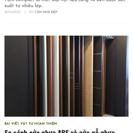
Tấm compact là một loại vật liệu cứng và bền được sản
xuất từ nhiều lớp...
21/04/2023
|
BY
CĂN NHÀ ĐẸP
BÀI VIẾT
,
VẬT TƯ HOÀN THIỆN
So sánh cửa nhựa ABS và cửa gỗ nhựa