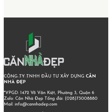
CÔNG TY TNHH ĐẦU TƯ XÂY DỰNG
CĂN
Mạng xã hội:
NHÀ ĐẸP
*VPGD: 1472 Võ Văn Kiệt, Phường 3, Quận 6
Zalo: Căn Nhà Đẹp
Tổng đài:
(028)73008880
Mail:
info@cannhadep.com