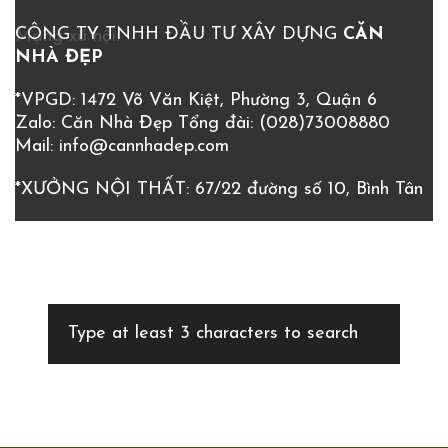
CÔNG TY TNHH ĐẦU TƯ XÂY DỰNG
CĂN
Mạng xã hội:
NHÀ ĐẸP
*VPGD: 1472 Võ Văn Kiệt, Phường 3, Quận 6
Zalo: Căn Nhà Đẹp
Tổng đài:
(028)73008880
Mail:
info@cannhadep.com
*XƯỞNG NỘI THẤT: 67/22 đường số 10, Bình Tân