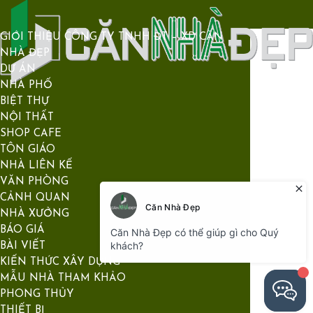
GIỚI THIỆU CÔNG TY TNHH ĐT – XD CĂN
NHÀ ĐẸP
DỰ ÁN
NHÀ PHỐ
BIỆT THỰ
NỘI THẤT
SHOP CAFE
TÔN GIÁO
NHÀ LIÊN KẾ
VĂN PHÒNG
CẢNH QUAN
NHÀ XƯỞNG
BÁO GIÁ
BÀI VIẾT
KIẾN THỨC XÂY DỰNG
MẪU NHÀ THAM KHẢO
PHONG THỦY
THIẾT BỊ