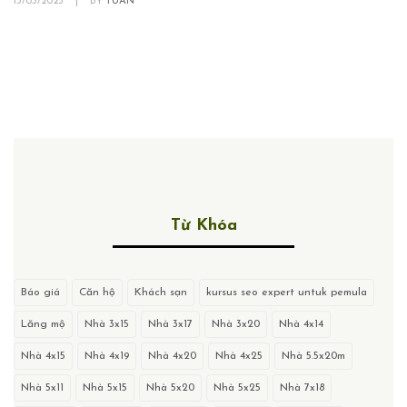
13/03/2023
|
BY
TUAN
Từ Khóa
Báo giá
Căn hộ
Khách sạn
kursus seo expert untuk pemula
Lăng mộ
Nhà 3x15
Nhà 3x17
Nhà 3x20
Nhà 4x14
Nhà 4x15
Nhà 4x19
Nhà 4x20
Nhà 4x25
Nhà 5.5x20m
Nhà 5x11
Nhà 5x15
Nhà 5x20
Nhà 5x25
Nhà 7x18