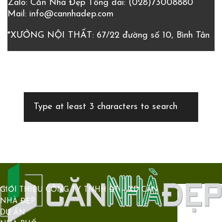
Zalo: Căn Nhà Đẹp
Tổng đài:
(028)73008880
Mail:
info@cannhadep.com
*XƯỞNG NỘI THẤT: 67/22 đường số 10, Bình Tân
GIỚI THIỆU CÔNG TY TNHH ĐT – XD CĂN
NHÀ ĐẸP
DỰ ÁN