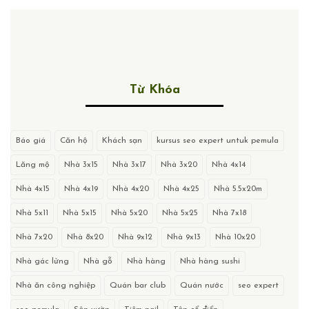
Từ Khóa
Báo giá
Căn hộ
Khách sạn
kursus seo expert untuk pemula
Lăng mộ
Nhà 3x15
Nhà 3x17
Nhà 3x20
Nhà 4x14
Nhà 4x15
Nhà 4x19
Nhà 4x20
Nhà 4x25
Nhà 5.5x20m
Nhà 5x11
Nhà 5x15
Nhà 5x20
Nhà 5x25
Nhà 7x18
Nhà 7x20
Nhà 8x20
Nhà 9x12
Nhà 9x13
Nhà 10x20
Nhà gác lửng
Nhà gỗ
Nhà hàng
Nhà hàng sushi
Nhà ăn công nghiệp
Quán bar club
Quán nước
seo expert