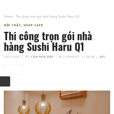
Home
Thi công trọn gói nhà hàng Sushi Haru Q1
,
NỘI THẤT
SHOP CAFE
Thi công trọn gói nhà
hàng Sushi Haru Q1
08/12/2021
|
BY
CĂN NHÀ ĐẸP
|
0
COMMENT
|
LIKE
0
|
655