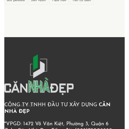
seo pemula
Sân vườn
Tiệm nail
Tân cổ điển
CÔNG TY TNHH ĐẦU TƯ XÂY DỰNG
CĂN
Mạng xã hội:
NHÀ ĐẸP
*VPGD: 1472 Võ Văn Kiệt, Phường 3, Quận 6