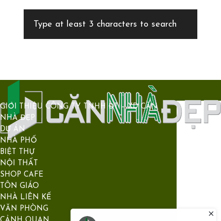
GIỚI THIỆU CÔNG TY TNHH ĐT – XD CĂN
NHÀ ĐẸP
DỰ ÁN
NHÀ PHỐ
BIỆT THỰ
NỘI THẤT
SHOP CAFE
TÔN GIÁO
NHÀ LIÊN KẾ
VĂN PHÒNG
CẢNH QUAN