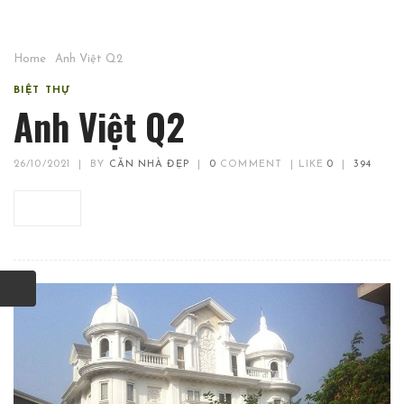
Home
Anh Việt Q2
BIỆT THỰ
Anh Việt Q2
26/10/2021
|
BY
CĂN NHÀ ĐẸP
|
0
COMMENT
|
LIKE
0
|
394