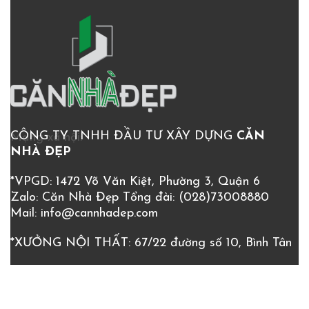
CÔNG TY TNHH ĐẦU TƯ XÂY DỰNG
CĂN
Mạng xã hội:
NHÀ ĐẸP
*VPGD: 1472 Võ Văn Kiệt, Phường 3, Quận 6
Zalo: Căn Nhà Đẹp
Tổng đài:
(028)73008880
Mail:
info@cannhadep.com
*XƯỞNG NỘI THẤT: 67/22 đường số 10, Bình Tân