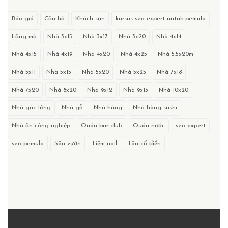
Báo giá
Căn hộ
Khách sạn
kursus seo expert untuk pemula
Lăng mộ
Nhà 3x15
Nhà 3x17
Nhà 3x20
Nhà 4x14
Nhà 4x15
Nhà 4x19
Nhà 4x20
Nhà 4x25
Nhà 5.5x20m
Nhà 5x11
Nhà 5x15
Nhà 5x20
Nhà 5x25
Nhà 7x18
Nhà 7x20
Nhà 8x20
Nhà 9x12
Nhà 9x13
Nhà 10x20
Nhà gác lửng
Nhà gỗ
Nhà hàng
Nhà hàng sushi
Nhà ăn công nghiệp
Quán bar club
Quán nước
seo expert
seo pemula
Sân vườn
Tiệm nail
Tân cổ điển